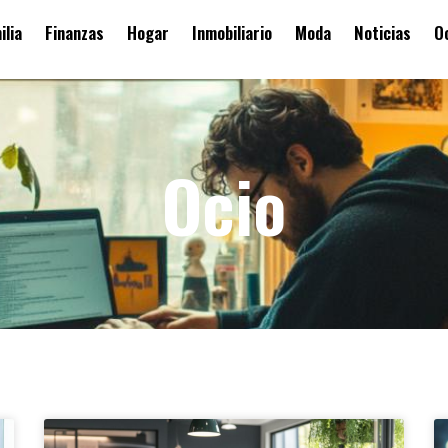
ilia
Finanzas
Hogar
Inmobiliario
Moda
Noticias
O
Ocio